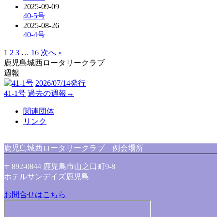
2025-09-09
40-5号
2025-08-26
40-4号
1
2
3
…
16
次へ »
鹿児島城西ロータリークラブ
週報
2026/07/14発行
41-1号
過去の週報→
関連団体
リンク
鹿児島城西ロータリークラブ 例会場所
〒892-0844 鹿児島市山之口町9-8
ホテルサンデイズ鹿児島
お問合せはこちら