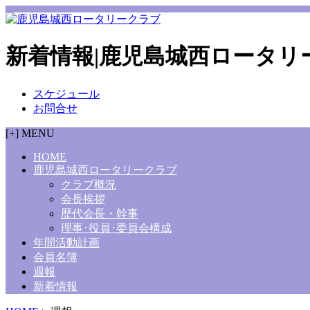
新着情報|鹿児島城西ロータリ
スケジュール
お問合せ
[+] MENU
HOME
鹿児島城西ロータリークラブ
クラブ概況
会長挨拶
歴代会長・幹事
理事･役員･委員会構成
年間活動計画
会員名簿
週報
新着情報