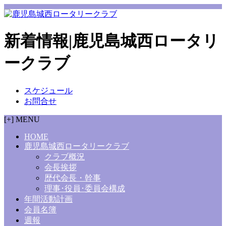
新着情報|鹿児島城西ロータリ
ークラブ
スケジュール
お問合せ
[+] MENU
HOME
鹿児島城西ロータリークラブ
クラブ概況
会長挨拶
歴代会長・幹事
理事･役員･委員会構成
年間活動計画
会員名簿
週報