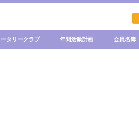
ロータリークラブ
年間活動計画
会員名簿
員･委員会構成
会長・幹事
ラブ概況
長挨拶