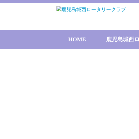
HOME
鹿児島城西
理事･役
歴代
ク
会