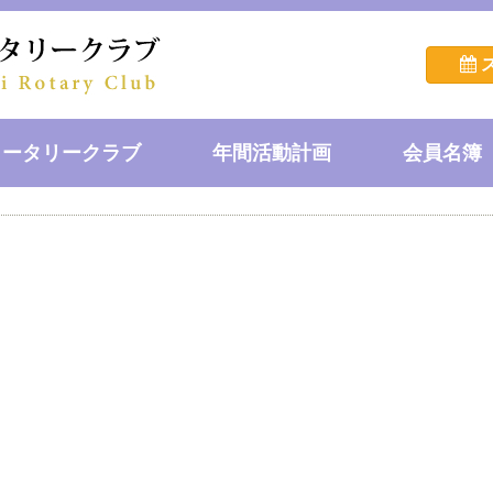
ロータリークラブ
年間活動計画
会員名簿
員･委員会構成
会長・幹事
ラブ概況
長挨拶