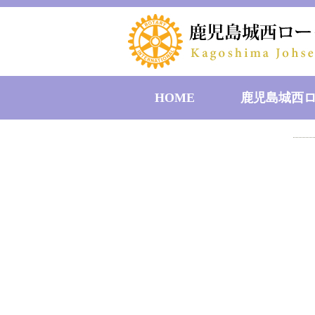
HOME
鹿児島城西
理事･役
歴代
ク
会